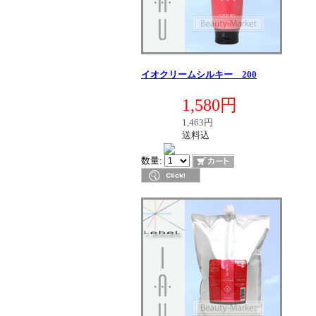
イオクリームシルキー 200
定価
1,580円
販売価格
税別価格
1,463円
送料区分
送料込
在庫
数量: