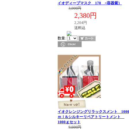
イオディープマスク 170 <容器紫）
定価
3,000円
2,380円
販売価格
税別価格
2,204円
送料区分
送料込
在庫
数量:
イオクレンジングリラックスメント 100
ｍｌ&シルキーリペアトリートメント
1000ｇセット
定価
9,600円