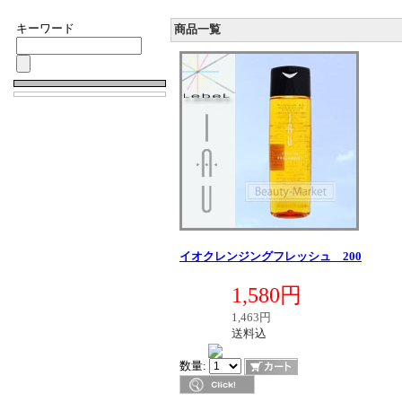
キーワード
商品一覧
イオクレンジングフレッシュ 200
定価
1,580円
販売価格
税別価格
1,463円
送料区分
送料込
在庫
数量: