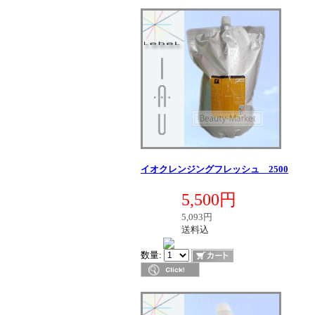
イオクレンジングフレッシュ 2500
定価
5,500円
販売価格
税別価格
5,093円
送料区分
送料込
在庫
数量: