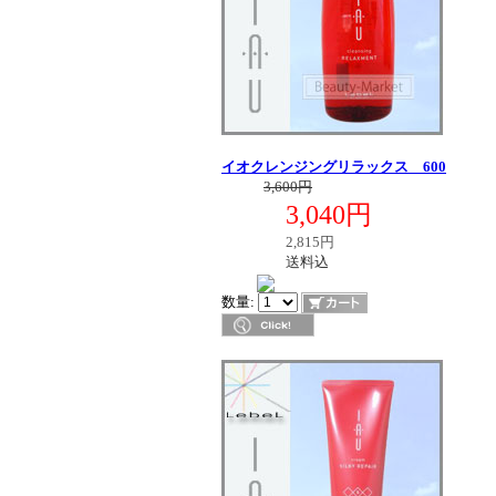
イオクレンジングリラックス 600
定価
3,600円
3,040円
販売価格
税別価格
2,815円
送料区分
送料込
在庫
数量: