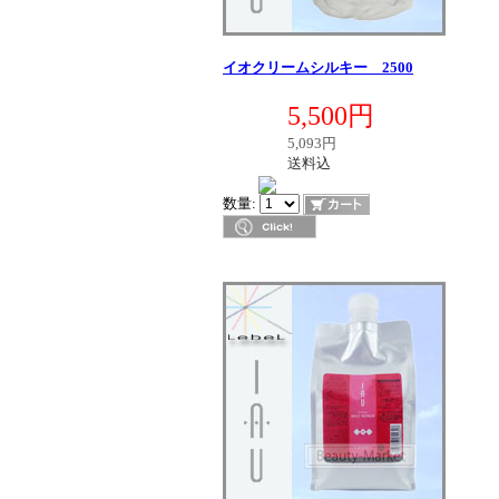
イオクリームシルキー 2500
定価
5,500円
販売価格
税別価格
5,093円
送料区分
送料込
在庫
数量: